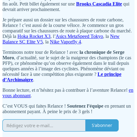
fin août. Petit billet également sur une
Brooks Cascadia Elite
qui
devrait arriver prochainement.
Je prépare aussi un dossier sur les chaussures de route carbone,
Relance ! c’est aussi de la course véloce. Je commence un gros
comparatif sur les chaussures de route à plaque carbone du marché.
Déjà la
Hoka Rocket X3
, l’
Asics MetaSpeed Tokyo
, la
New
Balance SC Elite V5
, la
Nike Vaporfly 4
.
Terminons notre tour de Relance ! avec
la chronique de Serge
Moro
, d’actualité, sur le sujet de la maigreur des champions (le cas
PFP), ce phénomène qu’on observe également dans le trail depuis
quelques années à l’image des cyclistes. Phénomène déviant ou
nécessité face à une compétition plus exigeante ?
Le principe
d’Archimaigre
.
Bonne lecture, et n’hésitez pas à contribuer à l’aventure Relance!
en
vous abonnant
.
C’est VOUS qui faites Relance !
Soutenez l’équipe
en prenant un
abonnement payant. À peine le prix de 3 gels !
S'abonner