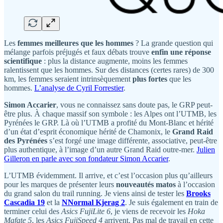
Les
femmes meilleures que les hommes
? La grande question qui
mélange parfois préjugés et faux débats trouve
enfin une réponse
scientifique
: plus la distance augmente, moins les femmes
ralentissent que les hommes. Sur des distances (certes rares) de 300
km, les femmes seraient intrinsèquement
plus fortes
que les
hommes.
L’analyse de Cyril Forrestier
.
Simon Accarier
, vous ne connaissez sans doute pas, le GRP peut-
être plus. À chaque massif son symbole : les Alpes ont l’UTMB, les
Pyrénées le GRP. Là où l’UTMB a profité du Mont-Blanc et hérité
d’un état d’esprit économique hérité de Chamonix, le
Grand Raid
des Pyrénées
s’est forgé une image différente, associative, peut-être
plus authentique, à l’image d’un autre Grand Raid outre-mer.
Julien
Gilleron en parle avec son fondateur Simon Accarier
.
L’UTMB évidemment. Il arrive, et c’est l’occasion plus qu’ailleurs
pour les marques de présenter leurs
nouveautés matos
à l’occasion
du grand salon du trail running. Je viens ainsi de tester les
Brooks
Cascadia 19
et la
NNormal Kjerag 2
. Je suis également en train de
terminer celui des
Asics FujiLite 6
, je viens de recevoir les
Hoka
Mafate 5
, les
Asics FujiSpeed 4
arrivent. Pas mal de travail en cette