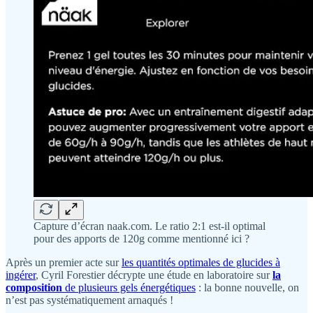
Capture d’écran naak.com. Le ratio 2:1 est-il optimal
pour des apports de 120g comme mentionné ici ?
Après un premier acte sur
les quantités optimales de glucides à
ingérer
, Cyril Forestier décrypte une étude en laboratoire sur
la
composition
de plusieurs gels énergétiques
: la bonne nouvelle, on
n’est pas systématiquement arnaqués !