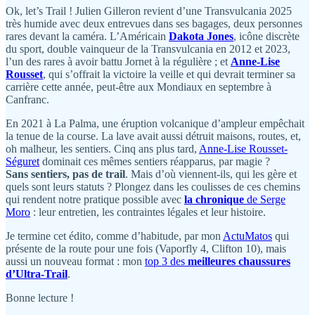
Ok, let’s Trail ! Julien Gilleron revient d’une Transvulcania 2025
très humide avec deux entrevues dans ses bagages, deux personnes
rares devant la caméra. L’Américain
Dakota Jones
, icône discrète
du sport, double vainqueur de la Transvulcania en 2012 et 2023,
l’un des rares à avoir battu Jornet à la régulière ; et
Anne-Lise
Rousset
, qui s’offrait la victoire la veille et qui devrait terminer sa
carrière cette année, peut-être aux Mondiaux en septembre à
Canfranc.
En 2021 à La Palma, une éruption volcanique d’ampleur empêchait
la tenue de la course. La lave avait aussi détruit maisons, routes, et,
oh malheur, les sentiers. Cinq ans plus tard,
Anne-Lise Rousset-
Séguret
dominait ces mêmes sentiers réapparus, par magie ?
Sans sentiers, pas de trail
. Mais d’où viennent-ils, qui les gère et
quels sont leurs statuts ? Plongez dans les coulisses de ces chemins
qui rendent notre pratique possible avec
la chronique
de Serge
Moro
: leur entretien, les contraintes légales et leur histoire.
Je termine cet édito, comme d’habitude, par mon
ActuMatos
qui
présente de la route pour une fois (Vaporfly 4, Clifton 10), mais
aussi un nouveau format : mon
top 3 des
meilleures chaussures
d’Ultra-Trail
.
Bonne lecture !