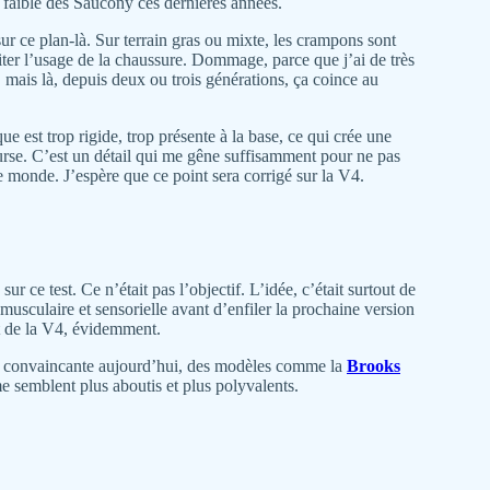
t faible des Saucony ces dernières années.
sur ce plan-là. Sur terrain gras ou mixte, les crampons sont
limiter l’usage de la chaussure. Dommage, parce que j’ai de très
mais là, depuis deux ou trois générations, ça coince au
ue est trop rigide, trop présente à la base, ce qui crée une
rse. C’est un détail qui me gêne suffisamment pour ne pas
e monde. J’espère que ce point sera corrigé sur la V4.
r ce test. Ce n’était pas l’objectif. L’idée, c’était surtout de
musculaire et sensorielle avant d’enfiler la prochaine version
et de la V4, évidemment.
us convaincante aujourd’hui, des modèles comme la
Brooks
 semblent plus aboutis et plus polyvalents.