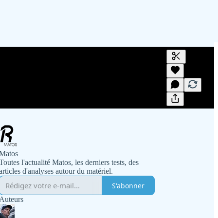
Générer un t
Une transcrip
des aperçus e
Matos
Toutes l'actualité Matos, les derniers tests, des
articles d'analyses autour du matériel.
S'abonner
Auteurs