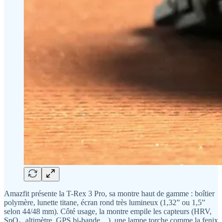
Amazfit présente la T-Rex 3 Pro, sa montre haut de gamme : boîtier
polymère, lunette titane, écran rond très lumineux (1,32” ou 1,5”
selon 44/48 mm). Côté usage, la montre empile les capteurs (HRV,
SpO₂, altimètre, GPS bi-bande…), une lampe torche comme la fenix