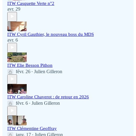
ITW Casquette Verte n°2
avr. 29
ITW Cyril Gauthier, le nouveau boss du MDS
avr. 6
ITW Elie Besson Pithon
févr. 26
Julien Gilleron
•
ITW Caroline Chaverot : de retour en 2026
févr. 6
Julien Gilleron
•
ITW Clémentine Geoffray
janv. 17
Julien Gilleron
•