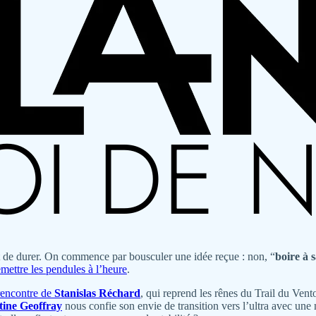
t de durer. On commence par bousculer une idée reçue : non, “
boire à s
mettre les pendules à l’heure
.
rencontre de
Stanislas Réchard
, qui reprend les rênes du Trail du Ve
ine Geoffray
nous confie son envie de transition vers l’ultra avec une 