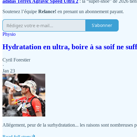
adidas Terrex Agravic Speed Ultra 2
: la “super-shoe” de 2026 tient
Soutenez l’équipe
Relance!
en prenant un abonnement payant.
S'abonner
Physio
Hydratation en ultra, boire à sa soif ne suff
Cyril Forestier
·
Jan 23
Allégement, peur de la surhydratation... les raisons sont nombreuses po
Read full story