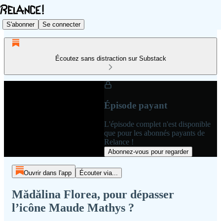
S'abonner
Se connecter
Écoutez sans distraction sur Substack
Épisode payant
L'épisode complet n'est disponible
que pour les abonnés payants de
Relance !
Abonnez-vous pour regarder
Ouvrir dans l'app
Écouter via...
Mădălina Florea, pour dépasser
l’icône Maude Mathys ?