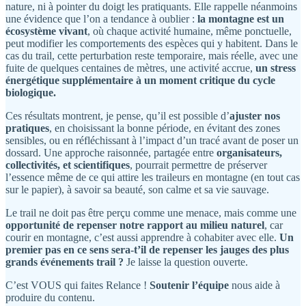
nature, ni à pointer du doigt les pratiquants. Elle rappelle néanmoins
une évidence que l’on a tendance à oublier :
la montagne est un
écosystème vivant
, où chaque activité humaine, même ponctuelle,
peut modifier les comportements des espèces qui y habitent. Dans le
cas du trail, cette perturbation reste temporaire, mais réelle, avec une
fuite de quelques centaines de mètres, une activité accrue,
un stress
énergétique supplémentaire à un moment critique du cycle
biologique.
Ces résultats montrent, je pense, qu’il est possible d’
ajuster nos
pratiques
, en choisissant la bonne période, en évitant des zones
sensibles, ou en réfléchissant à l’impact d’un tracé avant de poser un
dossard. Une approche raisonnée, partagée entre
organisateurs,
collectivités, et scientifiques
, pourrait permettre de préserver
l’essence même de ce qui attire les traileurs en montagne (en tout cas
sur le papier), à savoir sa beauté, son calme et sa vie sauvage.
Le trail ne doit pas être perçu comme une menace, mais comme une
opportunité de repenser notre rapport au milieu naturel
, car
courir en montagne, c’est aussi apprendre à cohabiter avec elle.
Un
premier pas en ce sens sera-t’il de repenser les jauges des plus
grands événements trail ?
Je laisse la question ouverte.
C’est VOUS qui faites Relance !
Soutenir l’équipe
nous aide à
produire du contenu.