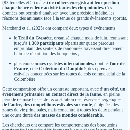
(83 femelles et 56 mâles)
de colliers enregistrant leur position
chaque heure et leur activité toutes les cinq minutes.
Ces
données ont permis d’analyser, avec une précision inédite, les
réactions des animaux face à la tenue de grands événements sportifs.
Marchand et al. (2025) ont comparé deux types d’événements :
le
Trail du Gypaète
, organisé chaque mois de juin, réunissant
jusqu’à
1 300 participants
répartis sur quatre parcours
empruntant des sentiers de randonnée traversant directement
l’aire de répartition des bouquetins ;
plusieurs
courses cyclistes internationales
, dont le
Tour de
France
, et le
Critérium du Dauphiné
, des épreuves
estivales concentrées sur les routes de cols comme celui de la
Colombière.
Cette comparaison offre un contraste important, avec d
’un côté, un
événement printanier au contact direct de la faune
, en pleine
période de mise bas et de reconstitution des réserves énergétiques ;
de l’autre, des compétitions estivales sur route
, éloignées des
zones de vie principales, mais concentrant toutes les deux pendant
une courte durée
des masses de mondes considérable.
Les chercheurs ont comparé les comportements des bouquetins