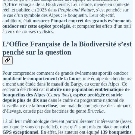
l’Office Français de la Biodiversité. Leur étude, menée en contexte
réel, et publiée en 2025 dans
People and Nature,
s’est penchée sur
le cas d’un symbole des Alpes : le bouquetin. Leur objectif,
ambitieux, était
mesurer l’impact concret des grands événements
outdoor sur cette espèce protégée
, et comparer les effets d’un trail
à ceux de courses cyclistes.
L’Office Française de la Biodiversité s’est
penché sur la question
Pour comprendre comment de grands événements sportifs outdoor
modifient le comportement de la faune
, une équipe de chercheurs
a mené une étude dans le massif du Bargy, au cœur des Alpes. Ce
secteur a été choisi car
il abrite une population emblématique de
bouquetins des Alpes
(
Capra ibex
),
espèce protégée et suivie
depuis plus de dix ans
dans le cadre du programme national de
surveillance de la
brucellose
, une maladie contagieuse des animaux
d’élevage, causée par des bactéries du genre
Brucella
.
Là où leur méthodologie devient particulièrement intéressante (assez
pour que je vous en parle ici), c’est qu’ils ont mis en place un
suivi
GPS exceptionnel
. En effet, les auteurs ont équipé
139 bouquetins