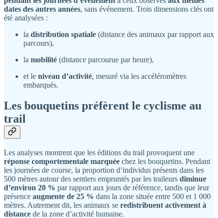
pendant les journées d’événement
à ceux observés
aux mêmes
dates des autres années
, sans événement. Trois dimensions clés ont
été analysées :
la
distribution spatiale
(distance des animaux par rapport aux
parcours),
la
mobilité
(distance parcourue par heure),
et le
niveau d’activité
, mesuré via les accéléromètres
embarqués.
Les bouquetins préfèrent le cyclisme au
trail
Les analyses montrent que les éditions du trail provoquent une
réponse comportementale marquée
chez les bouquetins. Pendant
les journées de course, la proportion d’individus présents dans les
500 mètres autour des sentiers empruntés par les traileurs
diminue
d’environ 20 %
par rapport aux jours de référence, tandis que leur
présence
augmente de 25 %
dans la zone située entre 500 et 1 000
mètres. Autrement dit, les animaux se
redistribuent activement à
distance
de la zone d’activité humaine.