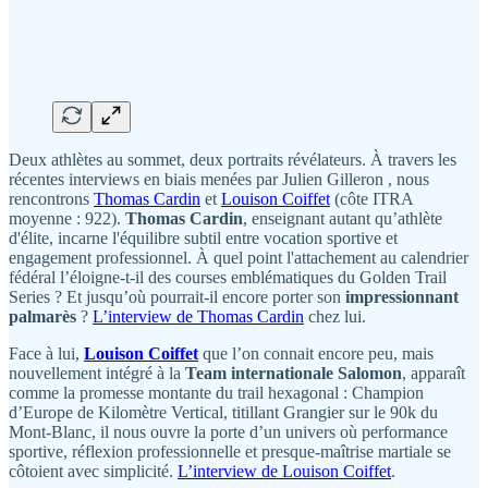
Deux athlètes au sommet, deux portraits révélateurs. À travers les
récentes interviews en biais menées par Julien Gilleron , nous
rencontrons
Thomas Cardin
et
Louison Coiffet
(côte ITRA
moyenne : 922).
Thomas Cardin
, enseignant autant qu’athlète
d'élite, incarne l'équilibre subtil entre vocation sportive et
engagement professionnel. À quel point l'attachement au calendrier
fédéral l’éloigne-t-il des courses emblématiques du Golden Trail
Series ? Et jusqu’où pourrait-il encore porter son
impressionnant
palmarès
?
L’interview de Thomas Cardin
chez lui.
Face à lui,
Louison Coiffet
que l’on connait encore peu, mais
nouvellement intégré à la
Team internationale Salomon
, apparaît
comme la promesse montante du trail hexagonal : Champion
d’Europe de Kilomètre Vertical, titillant Grangier sur le 90k du
Mont-Blanc, il nous ouvre la porte d’un univers où performance
sportive, réflexion professionnelle et presque-maîtrise martiale se
côtoient avec simplicité.
L’interview de Louison Coiffet
.