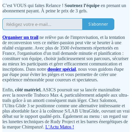
C’est VOUS qui faites Relance !
Soutenez l’équipe
en prenant un
abonnement payant. À peine le prix de 3 gels.
S'abonner
Organiser un trail
ne relève pas de l'improvisation, et la tentation
de reconversion vers ce métier-passion peut vite se heurter à une
réalité exigeante. Avec plus de 3500 événements répertoriés en
France, l'organisation d'un trail demande minutie et planification :
constituer son équipe, choisir judicieusement son parcours, sécuriser
au mieux les participants et gérer efficacement communication et
inscriptions. Dans notre
dossier spécial
, nous vous guidons étape
par étape pour éviter les pièges et vous permettre de créer une
expérience mémorable pour coureurs et spectateurs.
Enfin,
côté matériel
, ASICS poursuit sur sa lancée maximaliste
avec la nouvelle Trabuco Max 4, particulièrement adaptée aux ultra-
trails grâce à un amorti conséquent mais léger. Chez Salomon,
l’Ultra Glide 3 se positionne comme une alternative intéressante et
plus abordable face à la coûteuse S/LAB UltraGlide, ouvrant un vrai
débat sur le rapport qualité-prix. Également au menu : un regard sur
les lunettes techniques de Rudy Project et les barres énergétiques de
la marque Chimpanzé.
L’Actu Matos !