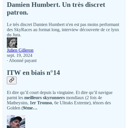
Damien Humbert. Un très discret
patron.
Le très discret Damien Humbert n'en est pas moins performant
des SkyRaces au format long, interview découverte de ce lynx
du Jura.
Julien Gilleron
sept. 19, 2024
∙ Abonné payant
ITW en biais n°14
Et dire qu’il court depuis la vingtaine. Et dire qu’il navigue
parmi les
meilleurs skyrunners
mondiaux (2 fois 4e
Matheysins,
1er Tromso
, 6e Ultraks Extreme), ténors des
Golden (
9ème…