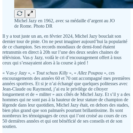
Michel Jazy en 1962, avec sa médaille d’argent au JO
de Rome. Photo DR
Il y a tout juste un an, en février 2024, Michel Jazy bouclait son
dernier tour de piste. On ne peut imaginer aujourd’hui la popularité
de ce champion. Ses records mondiaux de demi-fond étaient
retransmis en direct à 20h sur l’une des deux seules chaines de
télévision. Vas-y Jazy, voilà le cri d’encouragement offert à tous
ceux qui s’essayaient alors à la course à pied !
« V
as-y Jazy
», «
Tout schuss Killy
», «
Allez Poupou
», ces
encouragements des années 60 et 70 ont accompagné mes premières
années sportives. Et si je n’ai échangé que quelques politesses avec
Jean-Claude ou Raymond, j’ai eu le privilège de côtoyer
longuement et de « militer » aux côtés de Michel Jazy. Et s’il y a des
hommes qui ne sont pas à la hauteur de leur stature de champion de
légende dans leur quotidien, Michel Jazy était, en dehors des stades,
bien plus grand que son palmarès pourtant brillantissime. Ils sont
nombreux les témoignages de ceux qui l’ont croisé au cours de ces
50 dernières années et qui ont bénéficié de ses conseils et de son
soutien.