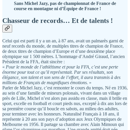
Sans Michel Jazy, pas de championnat de France de
course en montagne ni d’Équipe de France !
Chasseur de records… Et de talents !
Celui qui est parti il y a un an, à 87 ans, avait un palmarès garni de
neuf records du monde, de multiples titres de champion de France,
de deux titres de champion d’Europe et d’une deuxième place
olympique sur 1 500 mètres. L’hommage d’André Giraud, l’ancien
Président de la FFA, était sincère :
«
Pour le monde de l’athlétisme et pour la FFA, c’est une perte
énorme pour tout ce qu’il représentait. Par ses résultats, son
élégance, son talent et son sens de l’effort, il aura transmis à des
millions de Français de magnifiques émotions.
»
Parler de Michel Jazy, c’est remonter le cours du temps. Né en 1936,
au sein d’une famille de mineurs polonais, vivant dans un village
près de Lille, Michel n’est alors pas assidu en classe, mais il brille en
sport, excelle en football et court pieds nus, excepté à dix ans lors de
sa première course qu’il boucle en sabots, au milieu des adultes,
pour terminer avec les honneurs. Naturalisé Français à 18 ans, il
représente à 20 ans son pays d’adoption aux Jeux Olympiques de
Melbourne en 1956. Il partage sa chambre avec Alain Mimoun qui
glane l’or olympique sur marathon. Une grande amitié était née.